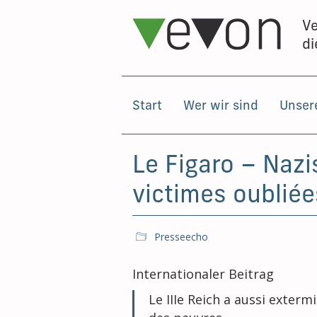
Ve
di
Start
Wer wir sind
Unsere
Le Figaro – Naz
victimes oubliée
Presseecho
Internationaler Beitrag
Le IIIe Reich a aussi exterm