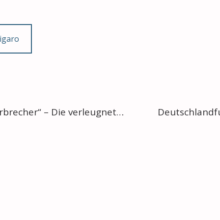
igaro
„Asoziale“ und „Berufsverbrecher“ – Die verleugneten Nazi-Opfer – Ein Beitrag vom SWR